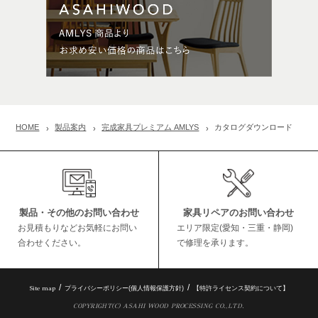
HOME
製品案内
完成家具プレミアム AMLYS
カタログダウンロード
製品・その他のお問い合わせ
家具リペアのお問い合わせ
お見積もりなどお気軽にお問い
エリア限定(愛知・三重・静岡)
合わせください。
で修理を承ります。
Site map
プライバシーポリシー(個人情報保護方針)
【特許ライセンス契約について】
COPYRIGHT(C) ASAHI WOOD PROCESSING CO.,LTD.