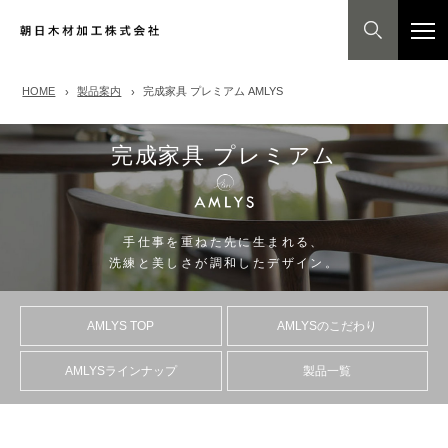
HOME
製品案内
完成家具 プレミアム AMLYS
完成家具 プレミアム
手仕事を重ねた先に生まれる、
洗練と美しさが調和したデザイン。
AMLYS TOP
AMLYSのこだわり
AMLYSラインナップ
製品一覧