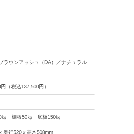
ブラウンアッシュ（DA）／ナチュラル
）
00円（税込137,500円）
0㎏ 棚板50㎏ 底板150㎏
2x 奥行520ⅹ高さ508mm