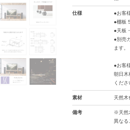
仕様
●お客
●棚板
●天板
●別売
ます。
●お客
朝日木
くださ
素材
天然木
備考
※天然
異なる