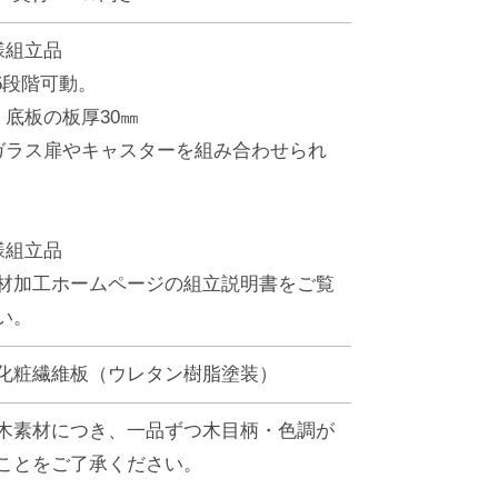
様組立品
 5段階可動。
・底板の板厚30㎜
ガラス扉やキャスターを組み合わせられ
様組立品
材加工ホームページの組立説明書をご覧
い。
化粧繊維板（ウレタン樹脂塗装）
木素材につき、一品ずつ木目柄・色調が
ことをご了承ください。