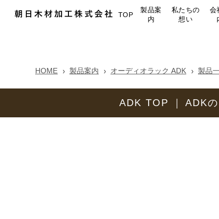
製品案
私たちの
会
TOP
内
想い
HOME
製品案内
オーディオラック ADK
製品
ADK TOP
ADK