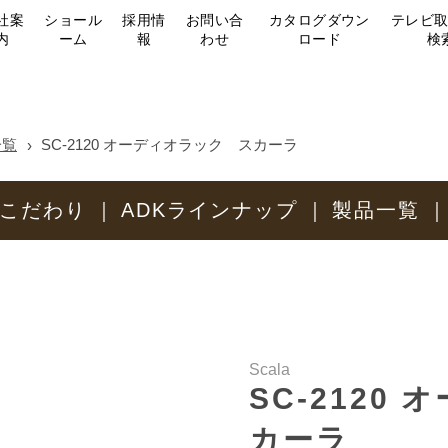
社案
ショール
採用情
お問い合
カタログダウン
テレビ
内
ーム
報
わせ
ロード
検
一覧
SC-2120 オーディオラック スカーラ
のこだわり
ADKラインナップ
製品一覧
Scala
SC-2120
カーラ