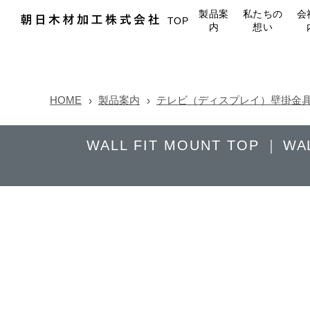
製品案
私たちの
会
TOP
内
想い
HOME
製品案内
テレビ（ディスプレイ）壁掛金具 WA
WALL FIT MOUNT TOP
WA