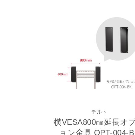
チルト
横VESA800㎜延長オ
ョン金具 OPT-004-B