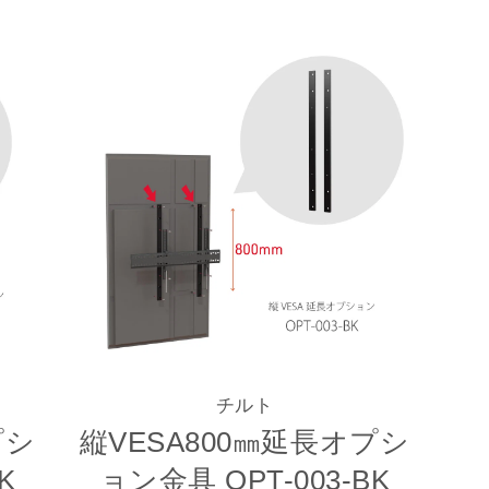
チルト
プシ
縦VESA800㎜延長オプシ
K
ョン金具 OPT-003-BK