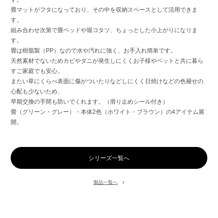
畳マットがフタになっており、その中を収納スペースとして活用できま
す。
組み合わせ次第で畳ベッドや堀コタツ、ちょっとした小上がりになりま
す。
畳は樹脂製（PP）なので水や汚れに強く、お手入れ簡単です。
天然素材でないためカビやダニが発生しにくくお子様やペットと共に暮ら
すご家庭でも安心。
またい草にくらべ表面に傷がついたりなどしにくく日焼けなどの色褪せの
心配も少ないため、
早期交換の手間も防いでくれます。（滑り止めシール付き）
畳（グリーン・グレー）・本体2色（ホワイト・ブラウン）の4アイテム展
開。
シリーズ一覧へ
製品一覧へ