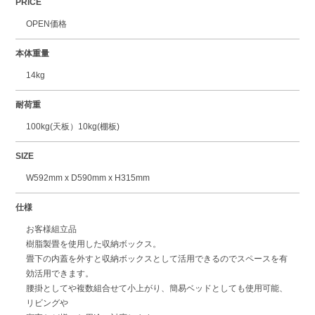
PRICE
OPEN価格
本体重量
14kg
耐荷重
100kg(天板）10kg(棚板)
SIZE
W592mm x D590mm x H315mm
仕様
お客様組立品
樹脂製畳を使用した収納ボックス。
畳下の内蓋を外すと収納ボックスとして活用できるのでスペースを有
効活用できます。
腰掛としてや複数組合せて小上がり、簡易ベッドとしても使用可能、
リビングや