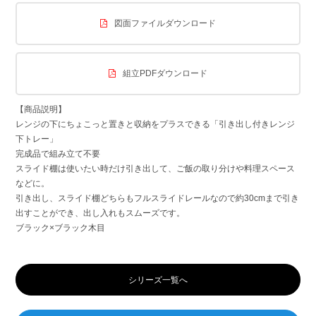
図面ファイルダウンロード
組立PDFダウンロード
【商品説明】
レンジの下にちょこっと置きと収納をプラスできる「引き出し付きレンジ
下トレー」
完成品で組み立て不要
スライド棚は使いたい時だけ引き出して、ご飯の取り分けや料理スペース
などに。
引き出し、スライド棚どちらもフルスライドレールなので約
30cm
まで引き
出すことができ、出し入れもスムーズです。
ブラック×ブラック木目
シリーズ一覧へ