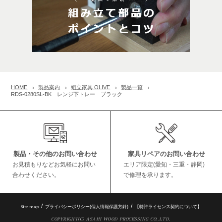
HOME
製品案内
組立家具 OLIVE
製品一覧
RDS-0280SL-BK レンジ下トレー ブラック
製品・その他のお問い合わせ
家具リペアのお問い合わせ
お見積もりなどお気軽にお問い
エリア限定(愛知・三重・静岡)
合わせください。
で修理を承ります。
Site map
プライバシーポリシー(個人情報保護方針)
【特許ライセンス契約について】
COPYRIGHT(C) ASAHI WOOD PROCESSING CO.,LTD.