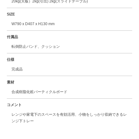
20kg(天板）2kg(引出) 2kg(スライドテーブル)
SIZE
W790 x D407 x H130 mm
付属品
転倒防止バンド、クッション
仕様
完成品
素材
合成樹脂化粧パーティクルボード
コメント
レンジや家電下のスペースを有効活用、小物をしっかり収納できるレ
ンジ下トレー