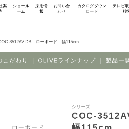
社案
ショール
採用情
お問い合
カタログダウン
テレビ
内
ーム
報
わせ
ロード
検
COC-3512AV-DB ローボード 幅115cm
Eのこだわり
OLIVEラインナップ
製品一
シリーズ
COC-351
幅115cm