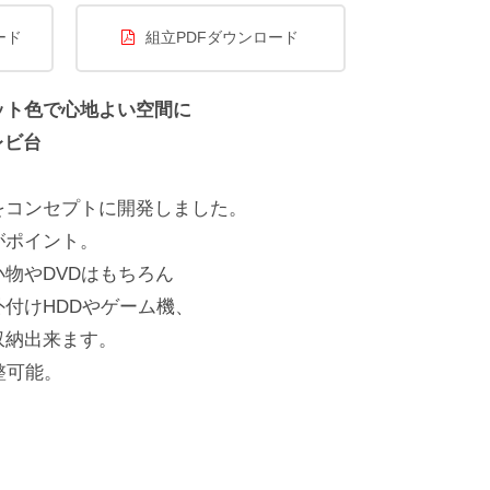
ード
組立PDFダウンロード
ット色で心地よい空間に
レビ台
をコンセプトに開発しました。
がポイント。
物やDVDはもちろん
付けHDDやゲーム機、
収納出来ます。
整可能。