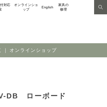
取付対応
オンラインショ
家具の
English
索
ップ
修理
覧
オンラインショップ
2AV-DB ローボード