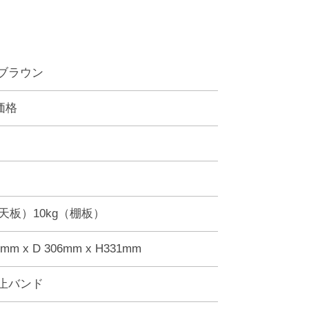
ブラウン
価格
（天板）10kg（棚板）
0mm x D 306mm x H331mm
止バンド