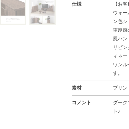
仕様
【お客
ウォー
ン色シ
重厚感
風ハン
リビン
ィネー
ワンル
す。
素材
プリン
コメント
ダーク
ト♪