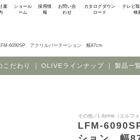
社案
ショール
採用情
お問い合
カタログダウン
テレビ
内
ーム
報
わせ
ロード
検
LFM-6090SP アクリルパーテーション 幅87cm
Eのこだわり
OLIVEラインナップ
製品一
その他／L-forme（エルフ
LFM-609
ション 幅8