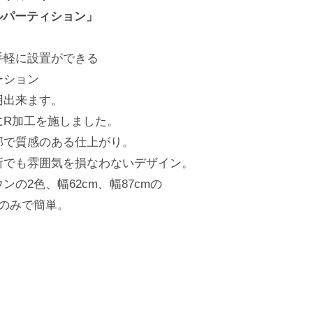
リルパーティション」
手軽に設置ができる
ーション
用出来ます。
にR加工を施しました。
部で質感のある仕上がり。
所でも雰囲気を損なわないデザイン。
の2色、幅62cm、幅87cmの
のみで簡単。