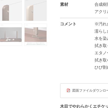
素材
合成樹
アクリ
コメント
※汚れ
濡らし
水を染
拭き取
エタノ
拭き取
ひび割
図面ファイルダウンロ
木目でやわらかくエチケ