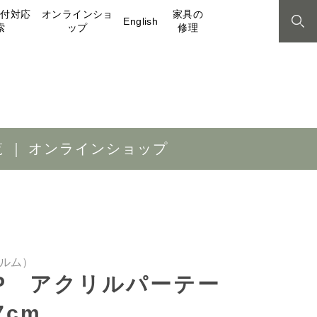
取付対応
オンラインショ
家具の
English
索
ップ
修理
覧
オンラインショップ
ォルム）
0SP アクリルパーテー
7cm