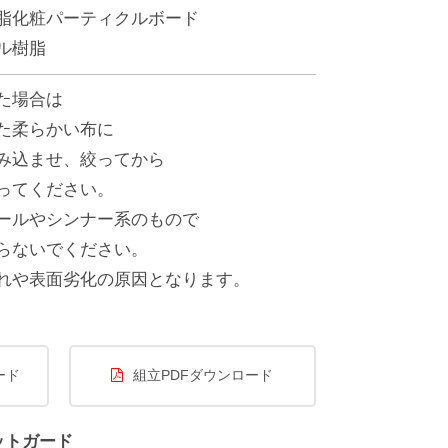
脂化粧パーティクルボード
ル樹脂
た場合は
た柔らかい布に
み込ませ、絞ってから
ってください。
ールやシンナー系のもので
らないでください。
れや表面劣化の原因となります。
ード
組立PDFダウンロード
ットガード