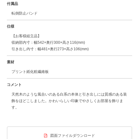
付属品
転倒防止バンド
仕様
【お客様組立品】
収納部内寸：幅542×奥行300×高さ116(mm)
引き出し内寸：幅481×奥行273×高さ106(mm)
素材
プリント紙化粧繊維板
コメント
天然木のような風合いのある白系の本体と引き出しには質感のある装
飾をほどこしました。かわいらしい印象でやさしくお部屋を飾りま
す。
図面ファイルダウンロード