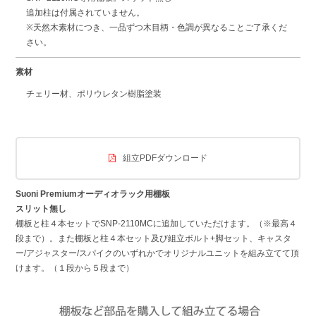
追加柱は付属されていません。
※天然木素材につき、一品ずつ木目柄・色調が異なることご了承くだ
さい。
素材
チェリー材、ポリウレタン樹脂塗装
組立PDFダウンロード
Suoni Premiumオーディオラック用棚板
スリット無し
棚板と柱４本セットでSNP-2110MCに追加していただけます。（※最高４
段まで）。また棚板と柱４本セット及び組立ボルト+脚セット、キャスタ
ー/アジャスター/スパイクのいずれかでオリジナルユニットを組み立てて頂
けます。（１段から５段まで）