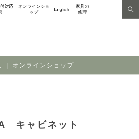
取付対応
オンラインショ
家具の
English
索
ップ
修理
覧
オンラインショップ
60CA キャビネット