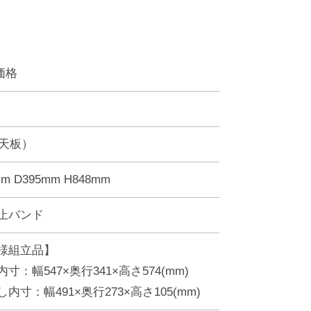
価格
（天板）
m D395mm H848mm
止バンド
様組立品】
寸：幅547×奥行341×高さ574(mm)
内寸：幅491×奥行273×高さ105(mm)