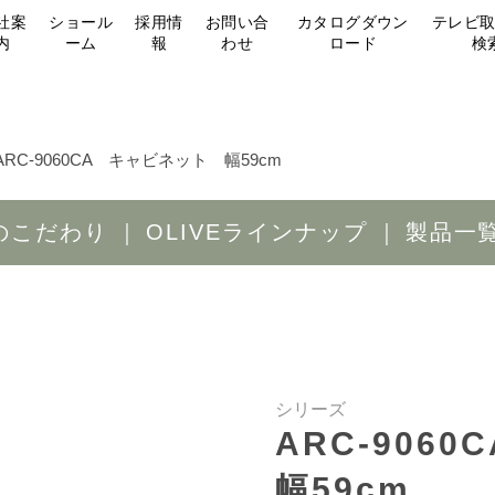
社案
ショール
採用情
お問い合
カタログダウン
テレビ
内
ーム
報
わせ
ロード
検
ARC-9060CA キャビネット 幅59cm
Eのこだわり
OLIVEラインナップ
製品一
シリーズ
ARC-90
幅59cm